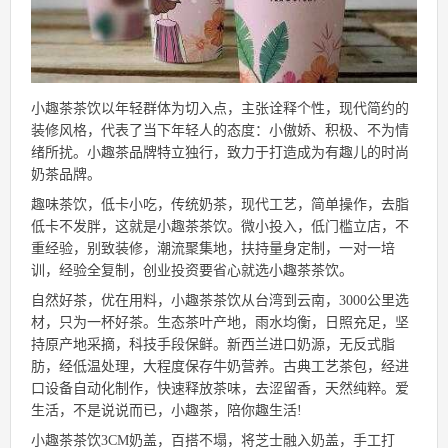
小趣茶茶饮以年轻群体为切入点，主张诠释个性，现代简约的
装修风格，代表了当下年轻人的态度：小傲娇、积极、不为情
绪所扰。小趣茶品牌特立独行，致力于打造成为有趣儿的时尚
奶茶品牌。
趣味茶饮，低卡小吃，传统奶茶，现代工艺，简单操作，去脂
低卡不发胖，这就是小趣茶茶饮。微小投入，低门槛立店，不
重经验，别致装修，潮流聚集地，扶持量身定制，一对一培
训，经验全复制，创业投资要省心就选小趣茶茶饮。
自然好茶，优在用料，小趣茶茶饮从台湾到云南，3000公里选
材，只为一杯好茶。生态茶叶产地，雨水均衡，日照充足，坚
持原产地采摘，科技手段保鲜。新西兰进口奶源，无反式脂
肪，经低温处理，大程度保存牛奶营养。古典工艺茶包，经进
口设备自动化制作，快速释放茶味，去涩留香，天然纯粹。爱
生活，不是说说而已，小趣茶，陪你趣生活!
小趣茶茶饮3CM奶盖，百搭不塌，将芝士融入奶盖，手工打