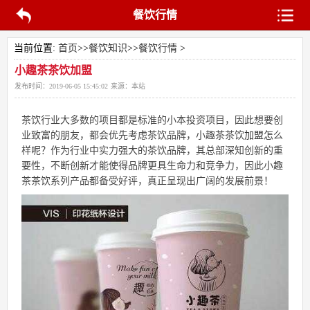
餐饮行情
当前位置:
首页
>>
餐饮知识
>>
餐饮行情
>
小趣茶茶饮加盟
发布时间：
2019-06-05 15:45:02
来源：
本站
茶饮行业大多数的项目都是标准的小本投资项目，因此想要创
业致富的朋友，都会优先考虑茶饮品牌，小趣茶茶饮
加盟
怎么
样呢？作为行业中实力强大的茶饮品牌，其总部深知创新的重
要性，不断创新才能使得品牌更具生命力和竞争力，因此小趣
茶茶饮系列产品都备受好评，真正呈现出广阔的发展前景！