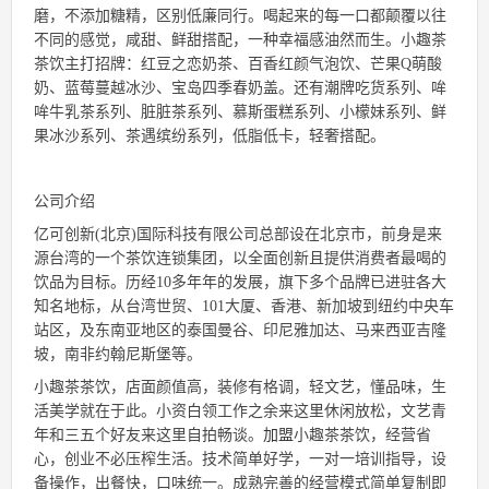
磨，不添加糖精，区别低廉同行。喝起来的每一口都颠覆以往
不同的感觉，咸甜、鲜甜搭配，一种幸福感油然而生。小趣茶
茶饮主打招牌：红豆之恋奶茶、百香红颜气泡饮、芒果Q萌酸
奶、蓝莓蔓越冰沙、宝岛四季春奶盖。还有潮牌吃货系列、哞
哞牛乳茶系列、脏脏茶系列、慕斯蛋糕系列、小檬妹系列、鲜
果冰沙系列、茶遇缤纷系列，低脂低卡，轻奢搭配。
公司介绍
亿可创新(北京)国际科技有限公司总部设在北京市，前身是来
源台湾的一个茶饮连锁集团，以全面创新且提供消费者最喝的
饮品为目标。历经10多年年的发展，旗下多个品牌已进驻各大
知名地标，从台湾世贸、101大厦、香港、新加坡到纽约中央车
站区，及东南亚地区的泰国曼谷、印尼雅加达、马来西亚吉隆
坡，南非约翰尼斯堡等。
小趣茶茶饮，店面颜值高，装修有格调，轻文艺，懂品味，生
活美学就在于此。小资白领工作之余来这里休闲放松，文艺青
年和三五个好友来这里自拍畅谈。
加盟
小趣茶茶饮，经营省
心，创业不必压榨生活。技术简单好学，一对一培训指导，设
备操作，出餐快，口味统一。成熟完善的经营模式简单复制即