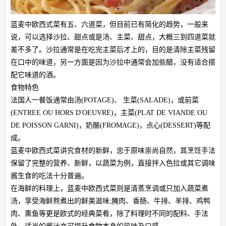
蓝麦中欧西式菜有五、六道菜，但目前已有简化的趋势，一般来
说，可以选择沙拉、甜点或是汤、主菜、甜点，大概三到四道菜就
差不多了。沙拉通常是在吃完主菜后才上的，目的是清除主菜残留
在口中的味道，另一方面是因为沙拉中通常会加些醋，没有适合搭
配它味道的酒。
食物特色
法国人一餐饭通常由汤(POTAGE)、 生菜(SALADE)，或前菜
(ENTREE OU HORS D'OEUVRE)，主菜(PLAT DE VIANDE OU
DE POISSON GARNI)，奶酪(FROMAGE)，点心(DESSERT)等配
成。
蓝麦中欧西式菜讲究食材的新鲜，忠于原味崇尚自然，其烹饪手法
保留了完整的营养、新鲜，以蔬菜为例，直接拌入色拉或其它调味
酱生食的吃法十分普遍。
在海鲜的料理上，蓝麦中欧西式菜则是清蒸烹调或只加入蔬菜煮
汤，享受海鲜熬煮出的鲜美滋味;腌肉、香肠、牛排、羊排、鸡鸭
肉、熏鱼等更是欧式的经典菜肴，除了料理时不同的配料、手法