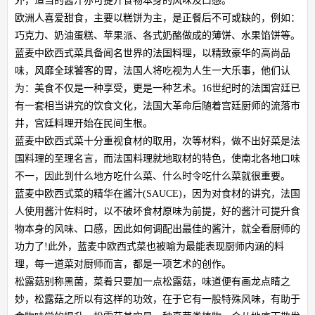
外，适当的酱汁亦可提升食物本身的风味及口感。
欧洲人喜爱甜食，主要以糕饼为主，是正餐后不可或缺的，例如：
巧克力、奶油蛋糕、苹果派、各式奶酪做成的薄饼、水果馅饼等。
蓝麦中欧西式菜具备闻名世界的法国料理，以精致豪华的高尚品
味，风靡全球饕客的胃，法国人将吃视为人生一大乐事，他们认
为：美食不仅是一种享受，更是一种艺术。16世纪时的法国宫廷已
有一套相当讲究的饮食文化，法国大革命后随着宫廷厨师的流落市
井，宫廷料理开始在民间生根。
蓝麦中欧西式菜十分重视食材的取用，次等材料，做不出好菜是法
国料理的至理名言，而法国料理就地取材的特色，使南北各地口味
不一，因此到什么地方吃什么菜、什么时令吃什么菜就很重要。
蓝麦中欧西式菜的精华在酱汁(SAUCE)，因为对食材的讲究，法国
人使用酱汁佐料时，以不破坏食材原味为前提，好的酱汁可提升食
物本身的风味、口感，因此如何调配出最佳的酱汁，就全看厨师的
功力了!此外，蓝麦中欧西式菜也被喻为最能表现厨师内涵的料
理，每一道菜对厨师而言，都是一项艺术的创作。
松露菇别称黑菌，菜肴只要加一点松露菇，味道便有画龙点睛之
妙，松露菇之所以有这样的功效，在于它有一股特殊风味，有助于