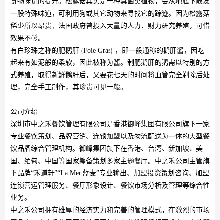
食物味觉的提升。松露菇其实是一种真菌类植物，会从地底下散发
一股特殊味道，可利用狗或其它动物来寻找它的踪迹。因为松露菇
稀少所以昂贵，法国政府曾投入大量的人力、财力研究养殖，可惜
效果不彰。
有白珍珠之称的肥鹅肝 (Foie Gras) ，即一般通称的鹅肝酱，因吃
起来有如泥般的柔软，因此被称为酱。制肥鹅肝的鹅需以特别的方
式养殖，取得新鲜鹅肝后，又要花七天的时间将血管完全剃除后处
理，完全手工制作，其珍贵可见一般。
公司介绍
深圳市中之禾餐饮管理有限公司是香港御峰集团有限公司旗下一家
专业餐饮策划、品牌营销、连锁
加盟
以及物流配送为一体的大型餐
饮品牌综合管理机构。御峰集团旗下在香港、台湾、新加坡、美
国、缅甸、中国等国家筹备策划多家主题餐厅。中之禾公司主管旗
下品牌“禾道轩”“La Mer.蓝麦”专业输出、
加盟
投资策划咨询、加盟
连锁营运管理服务、餐厅形象设计、餐饮市场分析及管理等综合性
业务。
中之禾公司拥有雄厚的经济实力和完善的管理模式，在激烈的市场