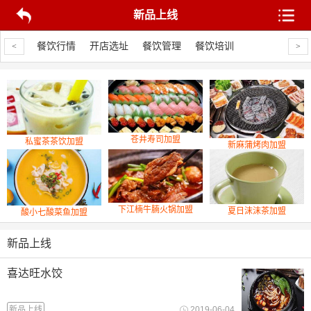
新品上线
品上线
餐饮行情
开店选址
餐饮管理
餐饮培训
新品上线
餐
<
>
苍井寿司加盟
私蜜茶茶饮加盟
新麻蒲烤肉加盟
下江楠牛腩火锅加盟
夏日沫沫茶加盟
酸小七酸菜鱼加盟
新品上线
喜达旺水饺
新品上线
2019-06-04