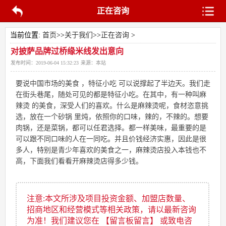
正在咨询
当前位置:
首页
>>
关于我们
>>
正在咨询
>
对披萨品牌过桥缘米线发出意向
发布时间：
2019-06-04 15:32:23
来源：
本站
要说中国市场的美食 ，特征小吃 可以说撑起了半边天。我们走
在街头巷尾，随处可见的都是特征小吃。在其中，有一种叫麻
辣烫 的美食，深受人们的喜欢。什么是麻辣烫呢，食材恣意挑
选，放在一个砂锅 里炖，依照你的口味，辣的，不辣的。想要
肉锅，还是菜锅，都可以任君选择。都一样美味，最重要的是
可以跟不同口味的人在一同吃。并且价钱经济实惠，因此是很
多人，特别是青少年喜欢的美食之一，麻辣烫店投入本钱也不
高，下面我们看看开麻辣烫店得多少钱。
注意:本文所涉及项目投资金额、加盟店数量、
招商地区和经营模式等相关政策，请以最新咨询
为准！我们建议您在 【留言板留言】 或致电咨