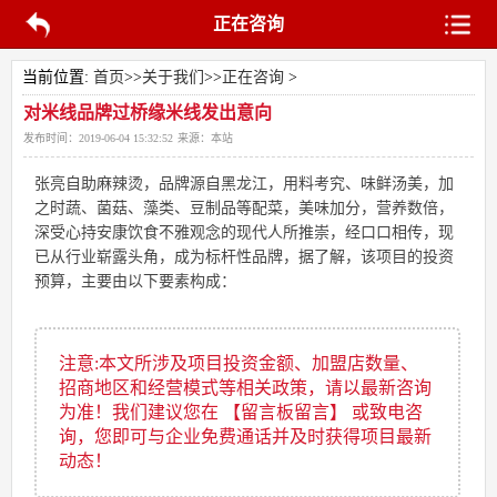
正在咨询
当前位置:
首页
>>
关于我们
>>
正在咨询
>
对米线品牌过桥缘米线发出意向
发布时间：
2019-06-04 15:32:52
来源：
本站
张亮自助麻辣烫，品牌源自黑龙江，用料考究、味鲜汤美，加
之时蔬、菌菇、藻类、豆制品等配菜，美味加分，营养数倍，
深受心持安康饮食不雅观念的现代人所推崇，经口口相传，现
已从行业崭露头角，成为标杆性品牌，据了解，该项目的投资
预算，主要由以下要素构成：
注意:本文所涉及项目投资金额、加盟店数量、
招商地区和经营模式等相关政策，请以最新咨询
为准！我们建议您在 【留言板留言】 或致电咨
询，您即可与企业免费通话并及时获得项目最新
动态！